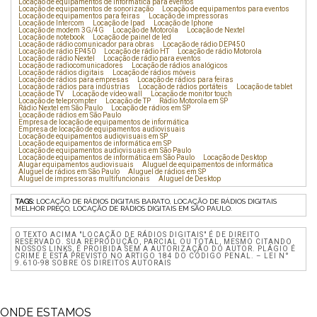
Locação de equipamentos de informática para eventos
Locação de equipamentos de sonorização
Locação de equipamentos para eventos
Locação de equipamentos para feiras
Locação de impressoras
Locação de Intercom
Locação de Ipad
Locação de Iphone
Locação de modem 3G/4G
Locação de Motorola
Locação de Nextel
Locação de notebook
Locação de painel de led
Locação de rádio comunicador para obras
Locação de rádio DEP450
Locação de rádio EP450
Locação de rádio HT
Locação de rádio Motorola
Locação de rádio Nextel
Locação de rádio para eventos
Locação de radiocomunicadores
Locação de rádios analógicos
Locação de rádios digitais
Locação de rádios móveis
Locação de rádios para empresas
Locação de rádios para feiras
Locação de rádios para indústrias
Locação de rádios portáteis
Locação de tablet
Locação de TV
Locação de vídeo wall
Locação de monitor touch
Locação de teleprompter
Locação de TP
Rádio Motorola em SP
Rádio Nextel em São Paulo
Locação de rádios em SP
Locação de rádios em São Paulo
Empresa de locação de equipamentos de informática
Empresa de locação de equipamentos audiovisuais
Locação de equipamentos audiovisuais em SP
Locação de equipamentos de informática em SP
Locação de equipamentos audiovisuais em São Paulo
Locação de equipamentos de informática em São Paulo
Locação de Desktop
Alugar equipamentos audiovisuais
Aluguel de equipamentos de informática
Aluguel de rádios em São Paulo
Aluguel de rádios em SP
Aluguel de impressoras multifuncionais
Aluguel de Desktop
TAGS:
LOCAÇÃO DE RÁDIOS DIGITAIS BARATO, LOCAÇÃO DE RÁDIOS DIGITAIS
MELHOR PREÇO, LOCAÇÃO DE RÁDIOS DIGITAIS EM SÃO PAULO.
O TEXTO ACIMA "LOCAÇÃO DE RÁDIOS DIGITAIS" É DE DIREITO
RESERVADO. SUA REPRODUÇÃO, PARCIAL OU TOTAL, MESMO CITANDO
NOSSOS LINKS, É PROIBIDA SEM A AUTORIZAÇÃO DO AUTOR. PLÁGIO É
CRIME E ESTÁ PREVISTO NO ARTIGO 184 DO CÓDIGO PENAL. – LEI N°
9.610-98 SOBRE OS DIREITOS AUTORAIS
ONDE ESTAMOS