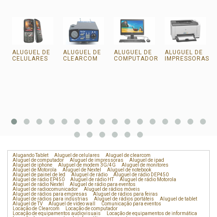
ALUGUEL DE
ALUGUEL DE
ALUGUEL DE
ALUGUEL DE
CELULARES
CLEARCOM
COMPUTADOR
IMPRESSORAS
Alugando Tablet
Aluguel de celulares
Aluguel de clearcom
Aluguel de computador
Aluguel de impressoras
Aluguel de ipad
Aluguel de iphone
Aluguel de modem 3G/4G
Aluguel de monitores
Aluguel de Motorola
Aluguel de Nextel
Aluguel de notebook
Aluguel de painel de led
Aluguel de rádio
Aluguel de rádio DEP450
Aluguel de rádio EP450
Aluguel de rádio HT
Aluguel de rádio Motorola
Aluguel de rádio Nextel
Aluguel de rádio para eventos
Aluguel de radiocomunicador
Aluguel de rádios móveis
Aluguel de rádios para empresas
Aluguel de rádios para feiras
Aluguel de rádios para indústrias
Aluguel de rádios portáteis
Aluguel de tablet
Aluguel de TV
Aluguel de vídeo wall
Comunicação para eventos
Locação de Clearcom
Locação de computador
Locação de equipamentos audiovisuais
Locação de equipamentos de informática