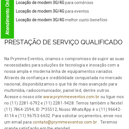
Atendimento Online
Locação de modem 3G/4G
para comércios
Locação de modem 3G/4G
para eventos
Locação de modem 3G/4G
melhor custo-benefício
PRESTAÇÃO DE SERVIÇO QUALIFICADO
Na Prymme Eventos, criamos o compromisso de suprir as suas
necessidades para soluções de tecnologia e inovação com a
nossa ampla e moderna linha de equipamentos variados.
Através da confiança e credibilidade conquistada no mercado
nacional, disponibilizamos o que há de mais avançado para
multimídia, radiocomunicador, painel led, dentre outros.
Acesse o nosso site
www.prymmeeventos.com.br
ou ligue-nos
no (11) 2281-6792 e (11) 2281-9428. Temos também o Nextel
(11) 7864-2594, ID 7*35512; Nosso WhatsApp é o (11) 96642-
4114 e (11) 96753-6632. Para solicitar orçamentos, envie-nos
um email para
contato@prymmeeventos.com.br
. Teremos
grande satisfação em lhe atender!