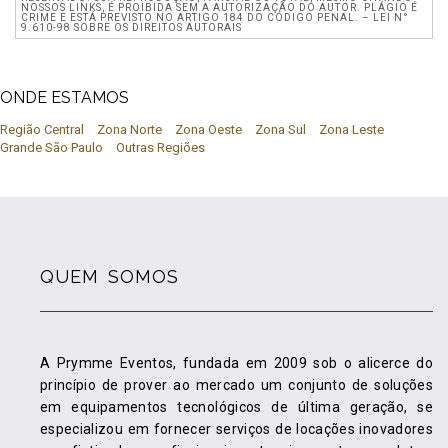
NOSSOS LINKS, É PROIBIDA SEM A AUTORIZAÇÃO DO AUTOR. PLÁGIO É
CRIME E ESTÁ PREVISTO NO ARTIGO 184 DO CÓDIGO PENAL. – LEI N°
9.610-98 SOBRE OS DIREITOS AUTORAIS
ONDE ESTAMOS
Região Central
Zona Norte
Zona Oeste
Zona Sul
Zona Leste
Grande São Paulo
Outras Regiões
QUEM SOMOS
A Prymme Eventos, fundada em 2009 sob o alicerce do
princípio de prover ao mercado um conjunto de soluções
em equipamentos tecnológicos de última geração, se
especializou em fornecer serviços de locações inovadores