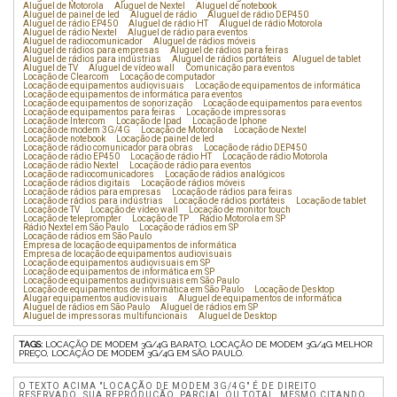
Aluguel de Motorola
Aluguel de Nextel
Aluguel de notebook
Aluguel de painel de led
Aluguel de rádio
Aluguel de rádio DEP450
Aluguel de rádio EP450
Aluguel de rádio HT
Aluguel de rádio Motorola
Aluguel de rádio Nextel
Aluguel de rádio para eventos
Aluguel de radiocomunicador
Aluguel de rádios móveis
Aluguel de rádios para empresas
Aluguel de rádios para feiras
Aluguel de rádios para indústrias
Aluguel de rádios portáteis
Aluguel de tablet
Aluguel de TV
Aluguel de vídeo wall
Comunicação para eventos
Locação de Clearcom
Locação de computador
Locação de equipamentos audiovisuais
Locação de equipamentos de informática
Locação de equipamentos de informática para eventos
Locação de equipamentos de sonorização
Locação de equipamentos para eventos
Locação de equipamentos para feiras
Locação de impressoras
Locação de Intercom
Locação de Ipad
Locação de Iphone
Locação de modem 3G/4G
Locação de Motorola
Locação de Nextel
Locação de notebook
Locação de painel de led
Locação de rádio comunicador para obras
Locação de rádio DEP450
Locação de rádio EP450
Locação de rádio HT
Locação de rádio Motorola
Locação de rádio Nextel
Locação de rádio para eventos
Locação de radiocomunicadores
Locação de rádios analógicos
Locação de rádios digitais
Locação de rádios móveis
Locação de rádios para empresas
Locação de rádios para feiras
Locação de rádios para indústrias
Locação de rádios portáteis
Locação de tablet
Locação de TV
Locação de vídeo wall
Locação de monitor touch
Locação de teleprompter
Locação de TP
Rádio Motorola em SP
Rádio Nextel em São Paulo
Locação de rádios em SP
Locação de rádios em São Paulo
Empresa de locação de equipamentos de informática
Empresa de locação de equipamentos audiovisuais
Locação de equipamentos audiovisuais em SP
Locação de equipamentos de informática em SP
Locação de equipamentos audiovisuais em São Paulo
Locação de equipamentos de informática em São Paulo
Locação de Desktop
Alugar equipamentos audiovisuais
Aluguel de equipamentos de informática
Aluguel de rádios em São Paulo
Aluguel de rádios em SP
Aluguel de impressoras multifuncionais
Aluguel de Desktop
TAGS:
LOCAÇÃO DE MODEM 3G/4G BARATO, LOCAÇÃO DE MODEM 3G/4G MELHOR
PREÇO, LOCAÇÃO DE MODEM 3G/4G EM SÃO PAULO.
O TEXTO ACIMA "LOCAÇÃO DE MODEM 3G/4G" É DE DIREITO
RESERVADO. SUA REPRODUÇÃO, PARCIAL OU TOTAL, MESMO CITANDO