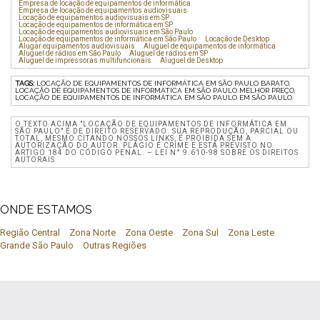
Empresa de locação de equipamentos de informática
Empresa de locação de equipamentos audiovisuais
Locação de equipamentos audiovisuais em SP
Locação de equipamentos de informática em SP
Locação de equipamentos audiovisuais em São Paulo
Locação de equipamentos de informática em São Paulo
Locação de Desktop
Alugar equipamentos audiovisuais
Aluguel de equipamentos de informática
Aluguel de rádios em São Paulo
Aluguel de rádios em SP
Aluguel de impressoras multifuncionais
Aluguel de Desktop
TAGS:
LOCAÇÃO DE EQUIPAMENTOS DE INFORMÁTICA EM SÃO PAULO BARATO,
LOCAÇÃO DE EQUIPAMENTOS DE INFORMÁTICA EM SÃO PAULO MELHOR PREÇO,
LOCAÇÃO DE EQUIPAMENTOS DE INFORMÁTICA EM SÃO PAULO EM SÃO PAULO.
O TEXTO ACIMA "LOCAÇÃO DE EQUIPAMENTOS DE INFORMÁTICA EM
SÃO PAULO" É DE DIREITO RESERVADO. SUA REPRODUÇÃO, PARCIAL OU
TOTAL, MESMO CITANDO NOSSOS LINKS, É PROIBIDA SEM A
AUTORIZAÇÃO DO AUTOR. PLÁGIO É CRIME E ESTÁ PREVISTO NO
ARTIGO 184 DO CÓDIGO PENAL. – LEI N° 9.610-98 SOBRE OS DIREITOS
AUTORAIS
ONDE ESTAMOS
Região Central
Zona Norte
Zona Oeste
Zona Sul
Zona Leste
Grande São Paulo
Outras Regiões