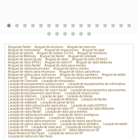
Alugando Tablet
Aluguel de celulares
Aluguel de clearcom
Aluguel de computador
Aluguel de impressoras
Aluguel de ipad
Aluguel de iphone
Aluguel de modem 3G/4G
Aluguel de monitores
Aluguel de Motorola
Aluguel de Nextel
Aluguel de notebook
Aluguel de painel de led
Aluguel de rádio
Aluguel de rádio DEP450
Aluguel de rádio EP450
Aluguel de rádio HT
Aluguel de rádio Motorola
Aluguel de rádio Nextel
Aluguel de rádio para eventos
Aluguel de radiocomunicador
Aluguel de rádios móveis
Aluguel de rádios para empresas
Aluguel de rádios para feiras
Aluguel de rádios para indústrias
Aluguel de rádios portáteis
Aluguel de tablet
Aluguel de TV
Aluguel de vídeo wall
Comunicação para eventos
Locação de Clearcom
Locação de computador
Locação de equipamentos audiovisuais
Locação de equipamentos de informática
Locação de equipamentos de informática para eventos
Locação de equipamentos de sonorização
Locação de equipamentos para eventos
Locação de equipamentos para feiras
Locação de impressoras
Locação de Intercom
Locação de Ipad
Locação de Iphone
Locação de modem 3G/4G
Locação de Motorola
Locação de Nextel
Locação de notebook
Locação de painel de led
Locação de rádio comunicador para obras
Locação de rádio DEP450
Locação de rádio EP450
Locação de rádio HT
Locação de rádio Motorola
Locação de rádio Nextel
Locação de rádio para eventos
Locação de radiocomunicadores
Locação de rádios analógicos
Locação de rádios digitais
Locação de rádios móveis
Locação de rádios para empresas
Locação de rádios para feiras
Locação de rádios para indústrias
Locação de rádios portáteis
Locação de tablet
Locação de TV
Locação de vídeo wall
Locação de monitor touch
Locação de teleprompter
Locação de TP
Rádio Motorola em SP
Rádio Nextel em São Paulo
Locação de rádios em SP
Locação de rádios em São Paulo