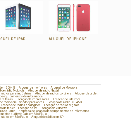
GUEL DE IPAD
ALUGUEL DE IPHONE
ALUGUEL DE 
3G/4G
odem 3G/4G
Aluguel de monitores
Aluguel de Motorola
 de rádio Motorola
Aluguel de rádio Nextel
 rádios para indústrias
Aluguel de rádios portáteis
Aluguel de tablet
de equipamentos de informática
ra feiras
Locação de impressoras
Locação de Intercom
de rádio comunicador para obras
Locação de rádio DEP450
Locação de rádios analógicos
Locação de rádios digitais
o de tablet
Locação de TV
Locação de vídeo wall
m São Paulo
Empresa de locação de equipamentos de informática
amentos audiovisuais em São Paulo
 rádios em São Paulo
Aluguel de rádios em SP