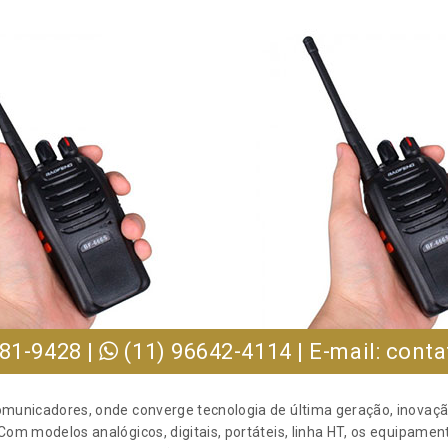
281-9428 |
(11) 96642-4114 | E-mail: co
omunicadores, onde converge tecnologia de última geração, inovaçã
Com modelos analógicos, digitais, portáteis, linha HT, os equipamen