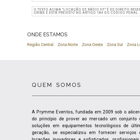
O TEXTO ACIMA "LOCAÇÃO DE RÁDIO HT" É DE DIREITO RES
CRIME E ESTÁ PREVISTO NO ARTIGO 184 DO CÓDIGO PENAL. 
ONDE ESTAMOS
Região Central
Zona Norte
Zona Oeste
Zona Sul
Zona L
QUEM SOMOS
A Prymme Eventos, fundada em 2009 sob o alicer
do princípio de prover ao mercado um conjunto 
soluções em equipamentos tecnológicos de últi
geração, se especializou em fornecer serviços 
locações inovadores e sofisticados, profissionais