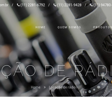
om.br
/
(11) 2281-6792
/
(11) 2281-9428
/
(11) 94780
HOME
QUEM SOMOS
PRODUTO
ÇÃO DE RÁD
Home
Locação de rádio HT