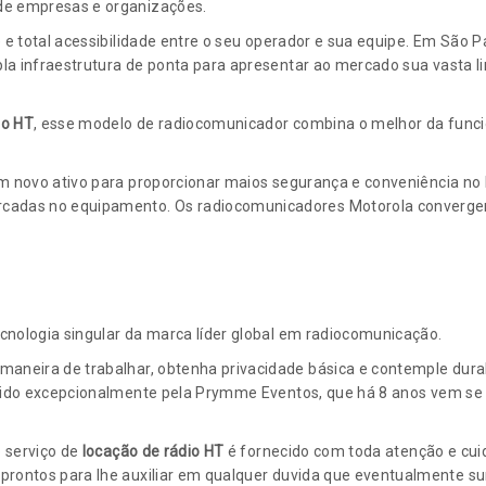
de empresas e organizações.
e e total acessibilidade entre o seu operador e sua equipe. Em São
a infraestrutura de ponta para apresentar ao mercado sua vasta li
io HT
, esse modelo de radiocomunicador combina o melhor da funcio
m novo ativo para proporcionar maios segurança e conveniência no 
arcadas no equipamento. Os radiocomunicadores Motorola converg
cnologia singular da marca líder global em radiocomunicação.
maneira de trabalhar, obtenha privacidade básica e contemple dura
ido excepcionalmente pela Prymme Eventos, que há 8 anos vem se
o serviço de
locação de rádio HT
é fornecido com toda atenção e cui
prontos para lhe auxiliar em qualquer duvida que eventualmente sur