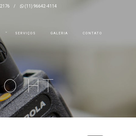
-2176
/
(11) 96642-4114
S
SERVIÇOS
GALERIA
CONTATO
IO HT