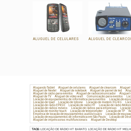
TABLET
ALUGUEL DE CELULARES
ALUGUEL DE CLEARC
Alugando Tablet
Aluguel de celulares
Aluguel de clearcom
Aluguel
Aluguel de Nextel
Aluguel de notebook
Aluguel de painel de led
Alug
Aluguel de rádio para eventos
Aluguel de radiocomunicador
Aluguel 
Aluguel de TV
Aluguel de vídeo wall
Comunicação para eventos
Loc
Locação de equipamentos de informática para eventos
Locação de equ
Locação de Ipad
Locação de Iphone
Locação de modem 3G/4G
Loca
Locação de rádio EP450
Locação de rádio HT
Locação de rádio Motoro
Locação de rádios móveis
Locação de rádios para empresas
Locação
Locação de monitor touch
Locação de teleprompter
Locação de TP
R
Empresa de locação de equipamentos audiovisuais
Locação de equipa
Locação de equipamentos de informática em São Paulo
Locação de Des
Aluguel de impressoras multifuncionais
Aluguel de Desktop
TAGS:
LOCAÇÃO DE RÁDIO HT BARATO, LOCAÇÃO DE RÁDIO HT MELHO