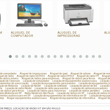
OM
ALUGUEL DE
ALUGUEL DE
ALU
COMPUTADOR
IMPRESSORAS
 de computador
Aluguel de impressoras
Aluguel de ipad
Aluguel de iphone
Aluguel de m
uel de rádio
Aluguel de rádio DEP450
Aluguel de rádio EP450
Aluguel de rádio HT
Aluguel
de rádios móveis
Aluguel de rádios para empresas
Aluguel de rádios para feiras
Aluguel de
ação de Clearcom
Locação de computador
Locação de equipamentos audiovisuais
Locação 
ipamentos de sonorização
Locação de equipamentos para eventos
Locação de equipamentos pa
ção de Motorola
Locação de Nextel
Locação de notebook
Locação de painel de led
Locação 
la
Locação de rádio Nextel
Locação de rádio para eventos
Locação de radiocomunicadores
 de rádios para feiras
Locação de rádios para indústrias
Locação de rádios portáteis
Locaçã
ádio Motorola em SP
Rádio Nextel em São Paulo
Locação de rádios em SP
Locação de rádios e
mentos audiovisuais em SP
Locação de equipamentos de informática em SP
Locação de equip
ktop
Alugar equipamentos audiovisuais
Aluguel de equipamentos de informática
Aluguel de
R PREÇO, LOCAÇÃO DE RÁDIO HT EM SÃO PAULO.