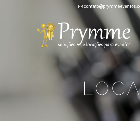
contato@prymmeeventos.c
Prymme
Eventos
e
Locação
LOCA